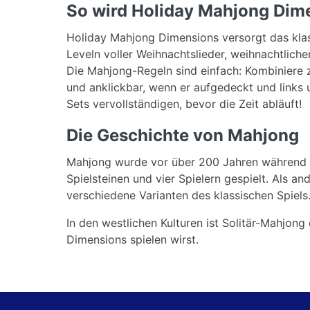
So wird Holiday Mahjong Dime
Holiday Mahjong Dimensions versorgt das klas
Leveln voller Weihnachtslieder, weihnachtlic
Die Mahjong-Regeln sind einfach: Kombiniere zw
und anklickbar, wenn er aufgedeckt und links 
Sets vervollständigen, bevor die Zeit abläuft!
Die Geschichte von Mahjong
Mahjong wurde vor über 200 Jahren während d
Spielsteinen und vier Spielern gespielt. Als a
verschiedene Varianten des klassischen Spiels
In den westlichen Kulturen ist Solitär-Mahjong
Dimensions spielen wirst.