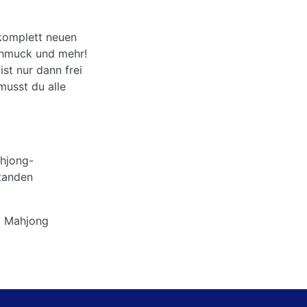
 komplett neuen
schmuck und mehr!
st nur dann frei
musst du alle
ahjong-
standen
ay Mahjong