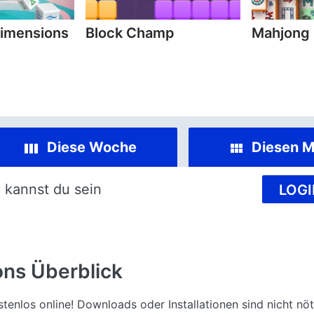
imensions
Block Champ
Mahjong
Diese Woche
Diesen M
 kannst du sein
LOGI
ons
Überblick
enlos online! Downloads oder Installationen sind nicht nöt