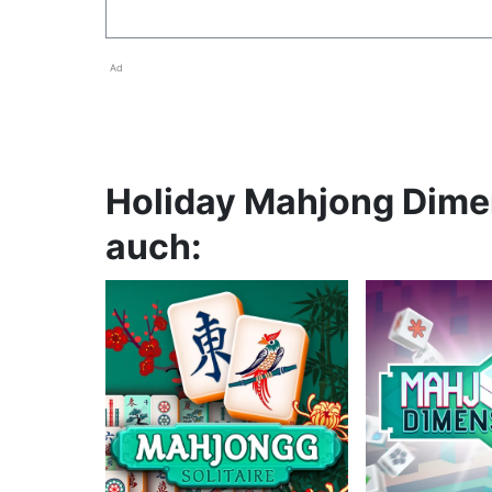
Ad
Holiday Mahjong Dime
auch: