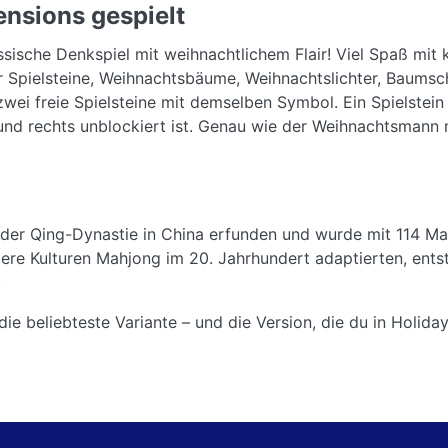
nsions gespielt
sische Denkspiel mit weihnachtlichem Flair! Viel Spaß mit
her Spielsteine, Weihnachtsbäume, Weihnachtslichter, Baum
ei freie Spielsteine mit demselben Symbol. Ein Spielstein i
und rechts unblockiert ist. Genau wie der Weihnachtsmann 
er Qing-Dynastie in China erfunden und wurde mit 114 M
ndere Kulturen Mahjong im 20. Jahrhundert adaptierten, ent
.
 die beliebteste Variante – und die Version, die du in Holid