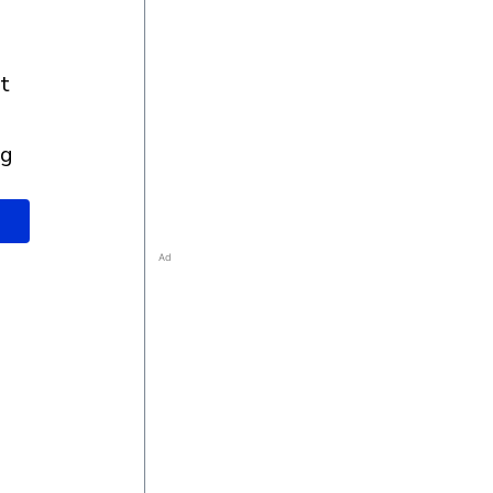
ng
Ad