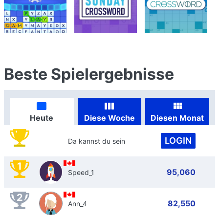
Beste Spielergebnisse
Heute
Diese Woche
Diesen Monat
LOGIN
Da kannst du sein
1
95,060
Speed_1
2
82,550
Ann_4