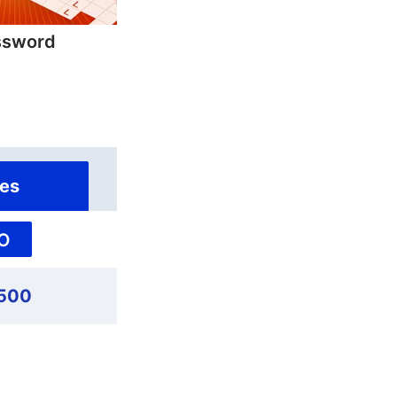
ssword
es
O
500