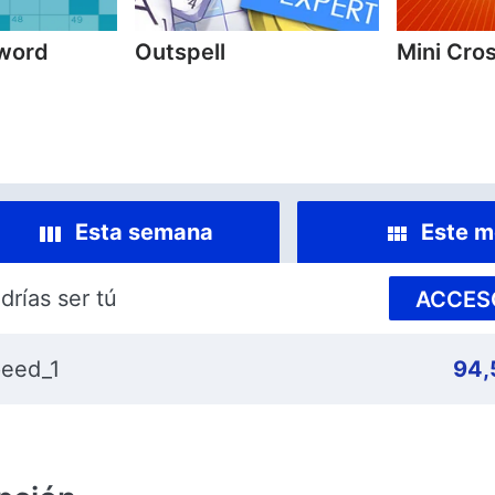
sword
Outspell
Mini Cro
Esta semana
Este m
drías ser tú
ACCES
eed_1
94,