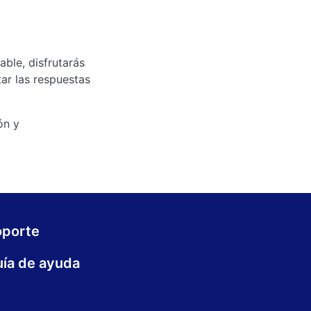
able, disfrutarás
tar las respuestas
ón y
oporte
ía de ayuda