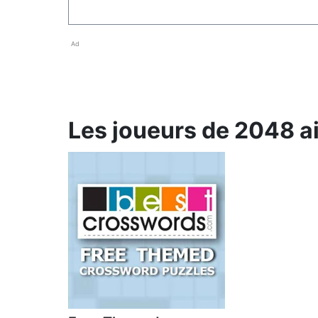
Ad
Les joueurs de 2048 ai