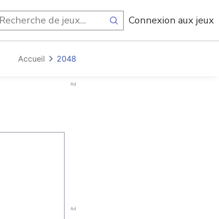
Connexion aux jeux
Accueil
2048
Ad
Ad