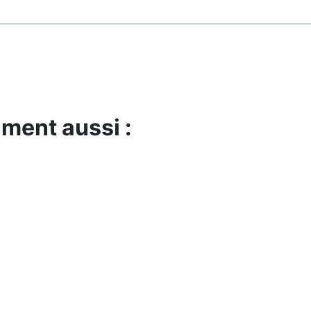
ment aussi :