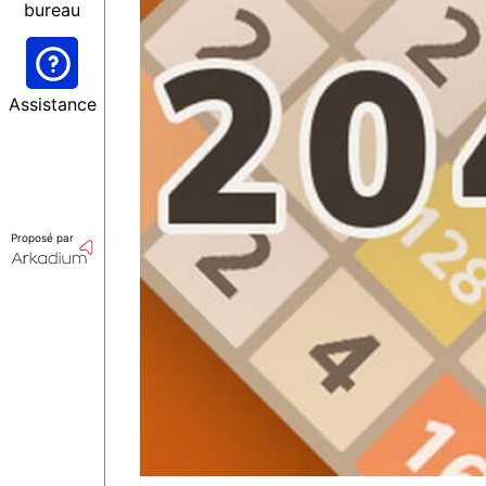
bureau
Assistance
Proposé par