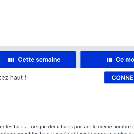
Cette semaine
Ce mo
sez haut !
CONNE
cer les tuiles. Lorsque deux tuiles portant le même nombre s
ratégiquement les tuiles jusqu'à obtenir le nombre le plus é