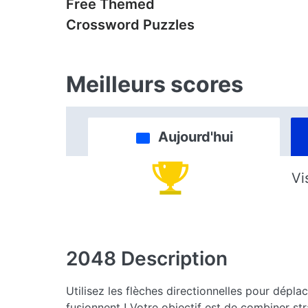
Free Themed
Crossword Puzzles
Meilleurs scores
Aujourd'hui
Vi
2048
Description
Utilisez les flèches directionnelles pour dépla
fusionnent ! Votre objectif est de combiner st