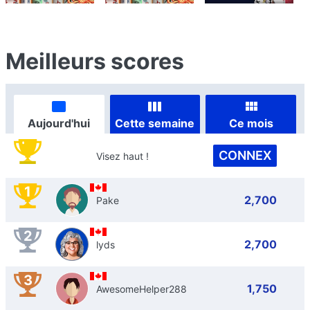
Meilleurs scores
Aujourd'hui
Cette semaine
Ce mois
CONNEX
Visez haut !
1
2,700
Pake
2
2,700
lyds
3
1,750
AwesomeHelper288