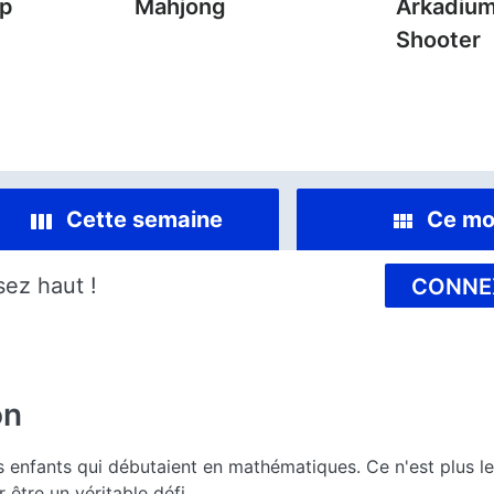
mp
Mahjong
Arkadium
Shooter
Cette semaine
Ce mo
sez haut !
CONNE
on
es enfants qui débutaient en mathématiques. Ce n'est plus le
 être un véritable défi.