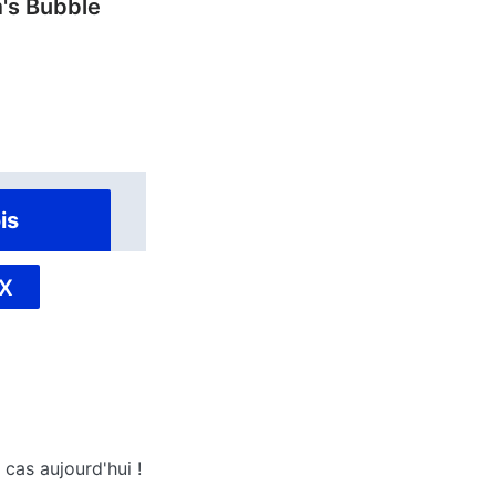
's Bubble
is
X
 cas aujourd'hui !