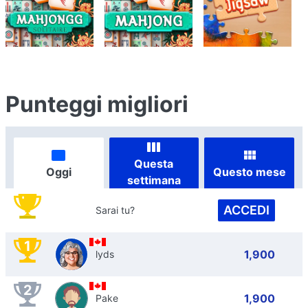
Punteggi migliori
Questa
Oggi
Questo mese
settimana
ACCEDI
Sarai tu?
1
1,900
lyds
2
1,900
Pake